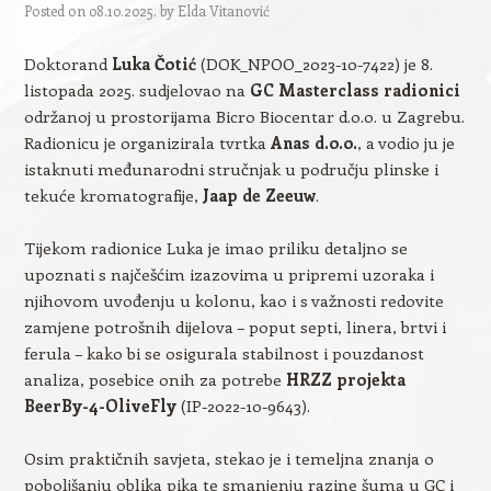
Posted on
08.10.2025.
by
Elda Vitanović
Doktorand
Luka Čotić
(DOK_NPOO_2023-10-7422) je 8.
listopada 2025. sudjelovao na
GC Masterclass radionici
održanoj u prostorijama Bicro Biocentar d.o.o. u Zagrebu.
Radionicu je organizirala tvrtka
Anas d.o.o.
, a vodio ju je
istaknuti međunarodni stručnjak u području plinske i
tekuće kromatografije,
Jaap de Zeeuw
.
Tijekom radionice Luka je imao priliku detaljno se
upoznati s najčešćim izazovima u pripremi uzoraka i
njihovom uvođenju u kolonu, kao i s važnosti redovite
zamjene potrošnih dijelova – poput septi, linera, brtvi i
ferula – kako bi se osigurala stabilnost i pouzdanost
analiza, posebice onih za potrebe
HRZZ projekta
BeerBy-4-OliveFly
(IP-2022-10-9643).
Osim praktičnih savjeta, stekao je i temeljna znanja o
poboljšanju oblika pika te smanjenju razine šuma u GC i