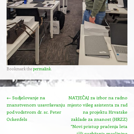
Bookmark the
permalink
.
Post navigation
←
Sudjelovanje na
NATJEČAJ za izbor na radno
znanstvenom usavršavanju
mjesto višeg asistenta za rad
pod vodstvom dr. sc. Peter
na projektu Hrvatske
Ockenfels
zaklade za znanost (HRZZ)
“Novi pristup praćenja leta
i/ili suzbijanja maslinine