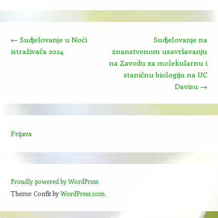
Post navigation
←
Sudjelovanje u Noći
Sudjelovanje na
istraživača 2024
znanstvenom usavršavanju
na Zavodu za molekularnu i
staničnu biologiju na UC
Davisu
→
Prijava
Proudly powered by WordPress
Theme: Confit by
WordPress.com
.