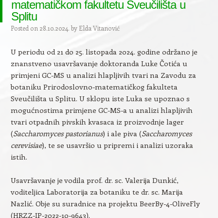
matematičkom fakultetu Sveučilišta u
Splitu
Posted on
28.10.2024.
by
Elda Vitanović
U periodu od 21 do 25. listopada 2024. godine održano je
znanstveno usavršavanje doktoranda Luke Čotića u
primjeni GC-MS u analizi hlapljivih tvari na Zavodu za
botaniku Prirodoslovno-matematičkog fakulteta
Sveučilišta u Splitu. U sklopu iste Luka se upoznao s
mogućnostima primjene GC-MS-a u analizi hlapljivih
tvari otpadnih pivskih kvasaca iz proizvodnje lager
(
Saccharomyces pastorianus
) i ale piva (
Saccharomyces
cerevisiae
), te se usavršio u pripremi i analizi uzoraka
istih.
Usavršavanje je vodila prof. dr. sc. Valerija Dunkić,
voditeljica Laboratorija za botaniku te dr. sc. Marija
Nazlić. Obje su suradnice na projektu BeerBy-4-OliveFly
(HRZZ-IP-2022-10-9643).