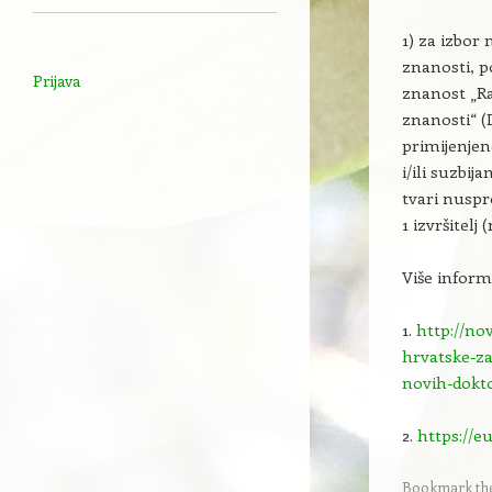
1) za izbor
znanosti, p
Prijava
znanost „Ra
znanosti“ (
primijenjen
i/ili suzbi
tvari nuspr
1 izvršitelj 
Više inform
1.
http://no
hrvatske-za
novih-dokt
2.
https://e
Bookmark th