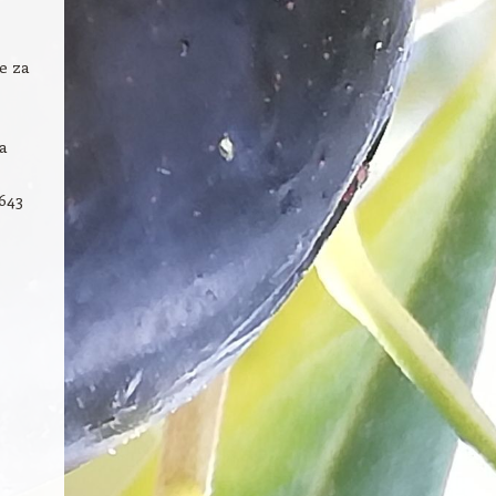
e za
a
643