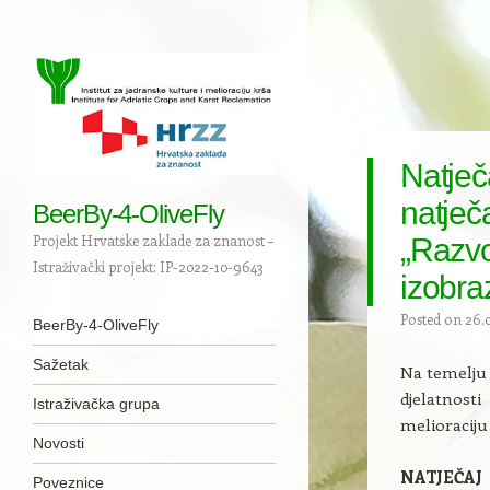
Natječ
natječ
BeerBy-4-OliveFly
Projekt Hrvatske zaklade za znanost –
„Razvo
Istraživački projekt: IP-2022-10-9643
izobra
Navigation
Posted on
26.0
Skip to content
BeerBy-4-OliveFly
Sažetak
Na temelju 
djelatnosti 
Istraživačka grupa
melioraciju 
Novosti
NATJEČAJ
Poveznice