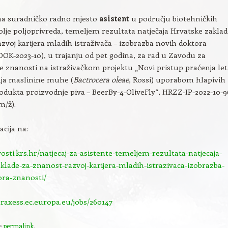
 na suradničko radno mjesto
asistent
u području biotehničkih
olje poljoprivreda, temeljem rezultata natječaja Hrvatske zaklad
zvoj karijera mladih istraživača – izobrazba novih doktora
DOK-2023-10), u trajanju od pet godina, za rad u Zavodu za
e znanosti na istraživačkom projektu „Novi pristup praćenja let
janja maslinine muhe (
Bactrocera oleae
, Rossi) uporabom hlapivih
odukta proizvodnje piva – BeerBy-4-OliveFly“, HRZZ-IP-2022-10-9
(m/ž).
acija na:
vosti.krs.hr/natjecaj-za-asistente-temeljem-rezultata-natjecaja-
klade-za-znanost-razvoj-karijera-mladih-istrazivaca-izobrazba-
ora-znanosti/
uraxess.ec.europa.eu/jobs/260147
e
permalink
.