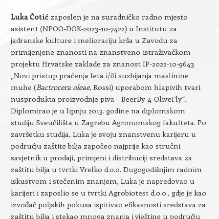
Luka Čotić
zaposlen je na suradničko radno mjesto
asistent (NPOO-DOK-2023-10-7422) u Institutu za
jadranske kulture i melioraciju krša u Zavodu za
primijenjene znanosti na znanstveno-istraživačkom
projektu Hrvatske zaklade za znanost IP-2022-10-9643
„Novi pristup praćenja leta i/ili suzbijanja maslinine
muhe (
Bactrocera oleae
, Rossi) uporabom hlapivih tvari
nusprodukta proizvodnje piva – BeerBy-4-OliveFly“.
Diplomirao je u lipnju 2013. godine na diplomskom
studiju Sveučilišta u Zagrebu Agronomskog fakulteta. Po
završetku studija, Luka je svoju znanstvenu karijeru u
području zaštite bilja započeo najprije kao stručni
savjetnik u prodaji, primjeni i distribuciji sredstava za
zaštitu bilja u tvrtki Vrelko d.o.o. Dugogodišnjim radnim
iskustvom i stečenim znanjem, Luka je napredovao u
karijeri i zaposlio se u tvrtki Agrobiotest d.o.o., gdje je kao
izvođač poljskih pokusa ispitivao efikasnosti sredstava za
zaštitu bilja i stekao mnoga znanja i vještine u području