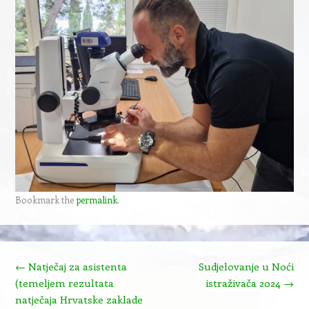
Bookmark the
permalink
.
Post navigation
←
Natječaj za asistenta
Sudjelovanje u Noći
(temeljem rezultata
istraživača 2024
→
natječaja Hrvatske zaklade